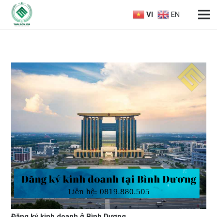
VI
EN
Đăng ký kinh doanh ở Bình Dương