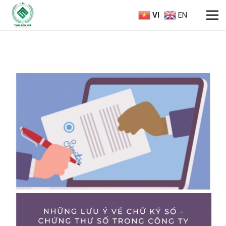
VI
EN