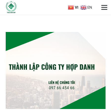
VI
EN