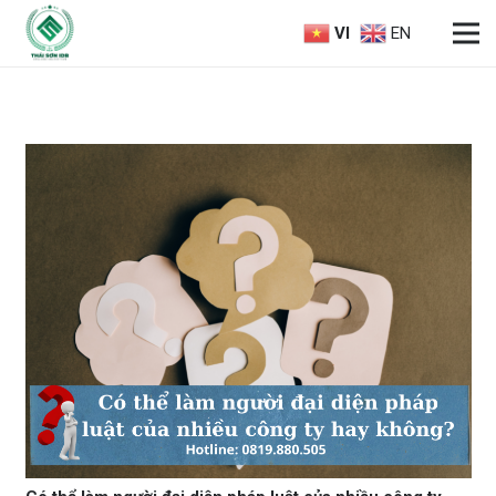
VI
EN