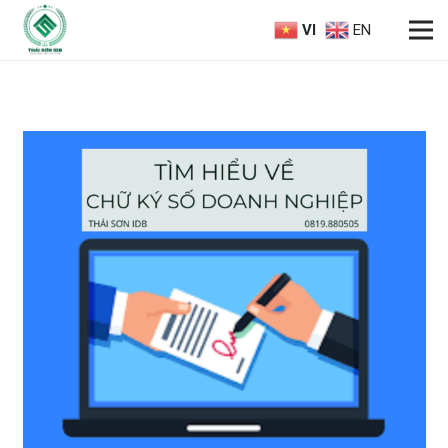
VI
EN