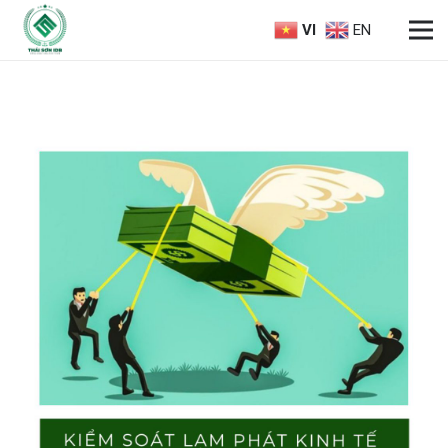
VI
EN