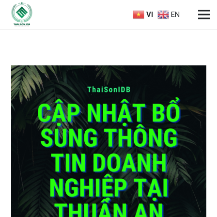
VI
EN