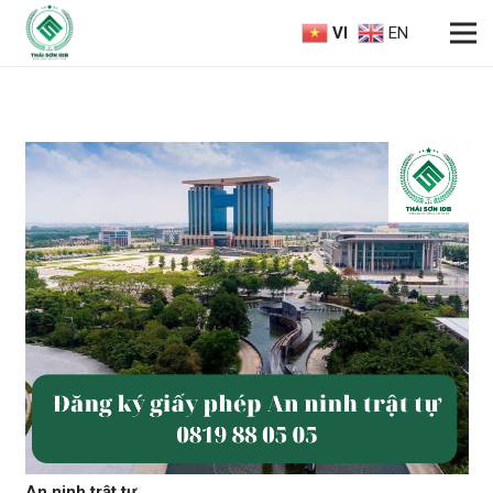
VI
EN
An ninh trật tự